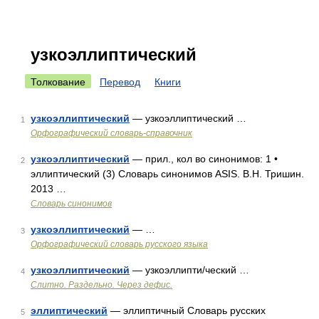
узкоэллиптический
Толкование
Перевод
Книги
узкоэллиптический
— узкоэллиптический …
1
Орфографический словарь-справочник
узкоэллиптический
— прил., кол во синонимов: 1 •
2
эллиптический (3) Словарь синонимов ASIS. В.Н. Тришин.
2013 …
Словарь синонимов
узкоэллиптический
— …
3
Орфографический словарь русского языка
узкоэллиптический
— узкоэллипти/ческий …
4
Слитно. Раздельно. Через дефис.
эллиптический
— эллиптичный Словарь русских
5